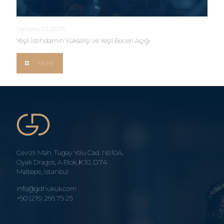
January 22, 2026
Yeşil İstihdamın Yükselişi ve Yeşil Beceri Açığı
More
Cevizli Mah. Tugay Yolu Cad. No:10A,
Oyak Dragos, A Blok, K:10, D:74
Maltepe, İstanbul
info@gdhukuk.com
+90 (216) 266 79 25