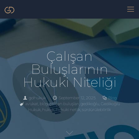
Çalışan
Buluşlarının
Hukuki Niteliği
gdhukuk
September 12, 2025
Blog
avukat
,
blog
,
çalışan buluşları
,
gedikoğlu
,
Gedikoğlu
Hukuk
,
hukuk
,
hukuki netlik
,
sürdürülebilirlik