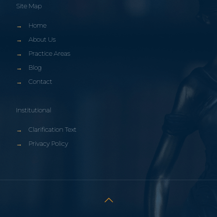
Site Map
→
Home
→
About Us
→
Practice Areas
→
Blog
→
Contact
Institutional
→
Clarification Text
→
Privacy Policy