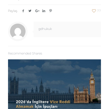
Paylaş
77
gdhukuk
Recommended Shares