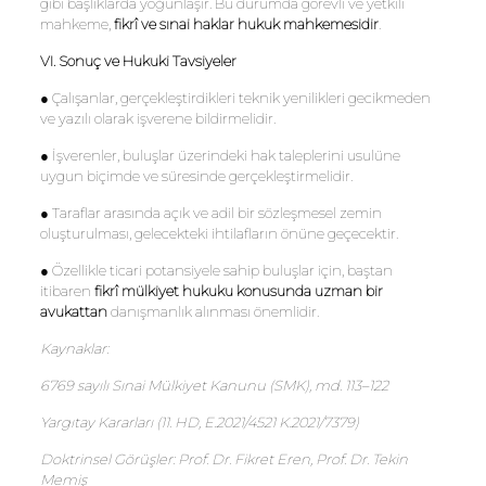
gibi başlıklarda yoğunlaşır. Bu durumda görevli ve yetkili
mahkeme,
fikrî ve sınai haklar hukuk mahkemesidir
.
VI. Sonuç ve Hukuki Tavsiyeler
● Çalışanlar, gerçekleştirdikleri teknik yenilikleri gecikmeden
ve yazılı olarak işverene bildirmelidir.
● İşverenler, buluşlar üzerindeki hak taleplerini usulüne
uygun biçimde ve süresinde gerçekleştirmelidir.
● Taraflar arasında açık ve adil bir sözleşmesel zemin
oluşturulması, gelecekteki ihtilafların önüne geçecektir.
● Özellikle ticari potansiyele sahip buluşlar için, baştan
itibaren
fikrî mülkiyet hukuku konusunda uzman bir
avukattan
danışmanlık alınması önemlidir.
Kaynaklar:
6769 sayılı Sınai Mülkiyet Kanunu (SMK),
md.
113–122
Yargıtay Kararları (11. HD, E.2021/4521 K.2021/7379)
Doktrinsel Görüşler: Prof. Dr. Fikret Eren, Prof. Dr. Tekin
Memiş