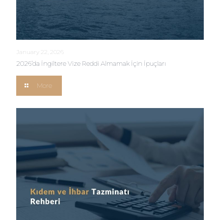
January 22, 2026
2026’da İngiltere Vize Reddi Almamak İçin İpuçları
More