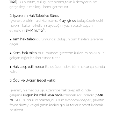
114/1
). Bu bildirim, buluşun tanımını, teknik detaylarını ve
gerçekleştirilme koşullarını içermelidir.
2. İşverenin Hak Talebi ve Süresi
İşveren, bildirimi aldıktan sonra
4 ay içinde
buluş üzerindeki
hakkını kullanıp kullanmayacağını yazılı olarak beyan
etmelidir (
SMK m. 115/1
).
●
Tam hak talebi
durumunda: Buluşun tüm hakları işverene
geçer.
●
Kısmi hak talebi
durumunda: İşverenin kullanım hakkı olur,
çalışan diğer hakları elinde tutar.
●
Hak talep edilmezse
: Buluş üzerindeki tüm haklar çalışanda
kalır.
3. Ödül ve Uygun Bedel Hakkı
İşveren, hizmet buluşu üzerinde hak talep ettiğinde,
çalışana
uygun bir ödül veya bedel
ödemek zorundadır (
SMK
m. 120
). Bu ödülün miktarı, buluşun ekonomik değeri, şirketin
fayda düzeyi ve çalışanın katkısı gibi kriterlerle orantılı olarak
belirlenir.