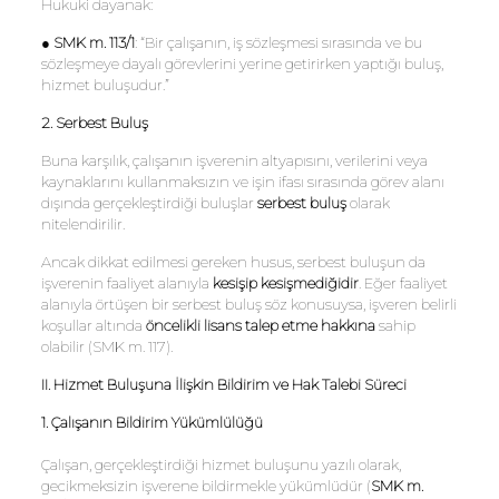
Hukuki dayanak:
●
SMK m. 113/1
: “Bir çalışanın, iş sözleşmesi sırasında ve bu
sözleşmeye dayalı görevlerini yerine getirirken yaptığı buluş,
hizmet buluşudur.”
2. Serbest Buluş
Buna karşılık, çalışanın işverenin altyapısını, verilerini veya
kaynaklarını kullanmaksızın ve işin ifası sırasında görev alanı
dışında gerçekleştirdiği buluşlar
serbest buluş
olarak
nitelendirilir.
Ancak dikkat edilmesi gereken husus, serbest buluşun da
işverenin faaliyet alanıyla
kesişip kesişmediğidir
. Eğer faaliyet
alanıyla örtüşen bir serbest buluş söz konusuysa, işveren belirli
koşullar altında
öncelikli lisans talep etme hakkına
sahip
olabilir (SMK m. 117).
II. Hizmet Buluşuna İlişkin Bildirim ve Hak Talebi Süreci
1. Çalışanın Bildirim Yükümlülüğü
Çalışan, gerçekleştirdiği hizmet buluşunu yazılı olarak,
gecikmeksizin işverene bildirmekle yükümlüdür (
SMK m.