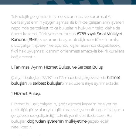
Teknolojik gelişmelerin ivme kazanması ve kurumsal Ar-
Ge faaliyetlerinin yaygınlaşması ile birlikte, çalışanların işveren
nezdinde gerçekleştirdiği buluşların hukuki niteliği daha da
önem kazandı. Türkiye’de bu husus,
6769 sayılı Sınai Mülkiyet
Kanunu (SMK)
kapsamında ayrıntılı biçimde düzenlenmiş
olup; çalışan, işveren ve üçüncü kişiler arasında doğabilecek
fikrî hak uyuşmazlıklarının önlenmesi amacıyla belirli kurallara
bağlanmıştır.
I. Tanımsal Ayrım: Hizmet Buluşu ve Serbest Buluş
Çalışan buluşları, SMK’nın 113. maddesi çerçevesinde
hizmet
buluşları
ve
serbest buluşlar
olmak üzere ikiye ayrılmaktadır:
1. Hizmet Buluşu
Hizmet buluşu; çalışanın, iş sözleşmesi kapsamında yerine
getirdiği görev alanıyla ilgili olarak ve işverenin organizasyonu
çerçevesinde geliştirdiği teknik yenilikleri ifade eder. Bu
buluşlar,
doğrudan işverenin mülkiyetine
geçebilecek
niteliktedir.