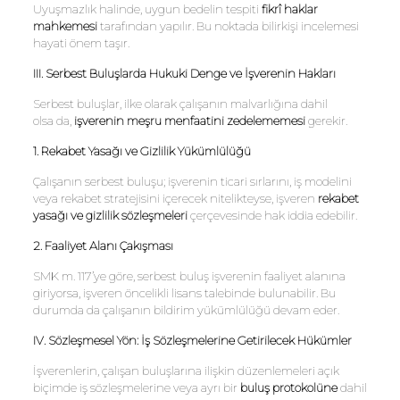
Uyuşmazlık halinde, uygun bedelin tespiti
fikrî haklar
mahkemesi
tarafından yapılır. Bu noktada bilirkişi incelemesi
hayati önem taşır.
III. Serbest Buluşlarda Hukuki Denge ve İşverenin Hakları
Serbest buluşlar, ilke olarak çalışanın malvarlığına dahil
olsa da,
işverenin meşru menfaatini zedelememesi
gerekir.
1. Rekabet Yasağı ve Gizlilik Yükümlülüğü
Çalışanın serbest buluşu; işverenin ticari sırlarını, iş modelini
veya rekabet stratejisini içerecek nitelikteyse, işveren
rekabet
yasağı ve gizlilik sözleşmeleri
çerçevesinde hak iddia edebilir.
2. Faaliyet Alanı Çakışması
SMK m. 117’ye göre, serbest buluş işverenin faaliyet alanına
giriyorsa, işveren öncelikli lisans talebinde bulunabilir. Bu
durumda da çalışanın bildirim yükümlülüğü devam eder.
IV. Sözleşmesel Yön: İş Sözleşmelerine Getirilecek Hükümler
İşverenlerin, çalışan buluşlarına ilişkin düzenlemeleri açık
biçimde iş sözleşmelerine veya ayrı bir
buluş protokolüne
dahil