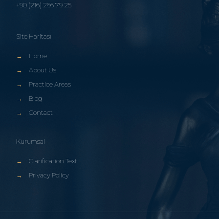
+90 (216) 266 79 25
Site Haritası
→
Home
→
About Us
→
Practice Areas
→
Blog
→
Contact
Kurumsal
→
Clarification Text
→
Privacy Policy