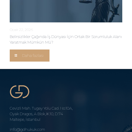
Ocak 22, 2026
Belirsizlikler Çağında İş Dünyası İçin Ortak Bir Sorumluluk Alanı
Yaratmak Mümkün Mü?
Daha fazlası
Cevizli Mah. Tugay Yolu Cad. No:10A,
Oyak Dragos, A Blok, K:10, D:74
Maltepe, İstanbul
info@gdhukuk.com