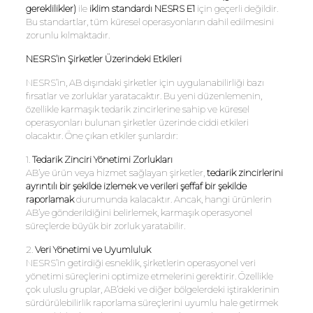
gereklilikler)
ile
iklim standardı NESRS E1
için geçerli değildir.
Bu standartlar, tüm küresel operasyonların dahil edilmesini
zorunlu kılmaktadır.
NESRS’in Şirketler Üzerindeki Etkileri
NESRS’in, AB dışındaki şirketler için uygulanabilirliği bazı
fırsatlar ve zorluklar yaratacaktır. Bu yeni düzenlemenin,
özellikle karmaşık tedarik zincirlerine sahip ve küresel
operasyonları bulunan şirketler üzerinde ciddi etkileri
olacaktır. Öne çıkan etkiler şunlardır:
1.
Tedarik Zinciri Yönetimi Zorlukları
AB’ye ürün veya hizmet sağlayan şirketler,
tedarik zincirlerini
ayrıntılı bir şekilde izlemek ve verileri şeffaf bir şekilde
raporlamak
durumunda kalacaktır. Ancak, hangi ürünlerin
AB’ye gönderildiğini belirlemek, karmaşık operasyonel
süreçlerde büyük bir zorluk yaratabilir.
2.
Veri Yönetimi ve Uyumluluk
NESRS’in getirdiği esneklik, şirketlerin operasyonel veri
yönetimi süreçlerini optimize etmelerini gerektirir. Özellikle
çok uluslu gruplar, AB’deki ve diğer bölgelerdeki iştiraklerinin
sürdürülebilirlik raporlama süreçlerini uyumlu hale getirmek