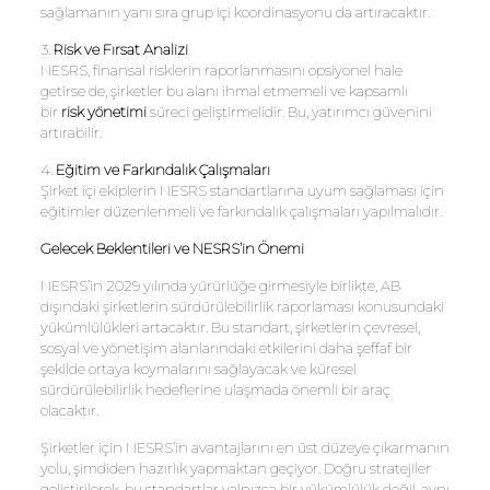
sağlamanın yanı sıra grup içi koordinasyonu da artıracaktır.
3.
Risk ve Fırsat Analizi
NESRS, finansal risklerin raporlanmasını opsiyonel hale
getirse de, şirketler bu alanı ihmal etmemeli ve kapsamlı
bir
risk yönetimi
süreci geliştirmelidir. Bu, yatırımcı güvenini
artırabilir.
4.
Eğitim ve Farkındalık Çalışmaları
Şirket içi ekiplerin NESRS standartlarına uyum sağlaması için
eğitimler düzenlenmeli ve farkındalık çalışmaları yapılmalıdır.
Gelecek Beklentileri ve NESRS’in Önemi
NESRS’in 2029 yılında yürürlüğe girmesiyle birlikte, AB
dışındaki şirketlerin sürdürülebilirlik raporlaması konusundaki
yükümlülükleri artacaktır. Bu standart, şirketlerin çevresel,
sosyal ve yönetişim alanlarındaki etkilerini daha şeffaf bir
şekilde ortaya koymalarını sağlayacak ve küresel
sürdürülebilirlik hedeflerine ulaşmada önemli bir araç
olacaktır.
Şirketler için NESRS’in avantajlarını en üst düzeye çıkarmanın
yolu, şimdiden hazırlık yapmaktan geçiyor. Doğru stratejiler
geliştirilerek, bu standartlar yalnızca bir yükümlülük değil, aynı