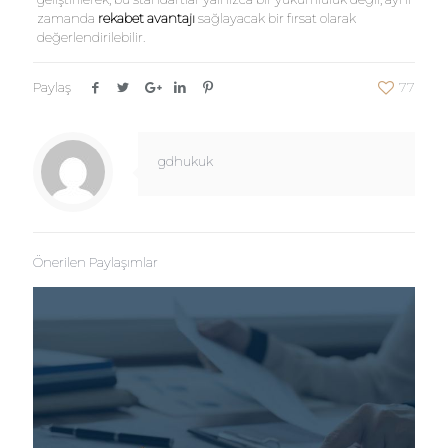
zamanda
rekabet avantajı
sağlayacak bir fırsat olarak
değerlendirilebilir.
Paylaş
77
gdhukuk
Önerilen Paylaşımlar