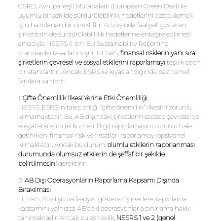
CSRD, Avrupa Yeşil Mutabakatı (European Green Deal) ile
uyumlu bir şekilde sürdürülebilirlik hedeflerini desteklemek
için hazırlanan bir direktiftir. AB dışında faaliyet gösteren
şirketlerin de sürdürülebilirlik hedeflerine entegre edilmesi
amacıyla NESRS (Non-EU Sustainability Reporting
Standards) tasarlanmıştır. NESRS,
finansal risklerin yanı sıra
şirketlerin çevresel ve sosyal etkilerini raporlamayı
teşvik eden
bir standarttır. Ancak, ESRS ile kıyaslandığında bazı temel
farklara sahiptir:
1.
Çifte Önemlilik İlkesi Yerine Etki Önemliliği
NESRS, ESRS’in talep ettiği “çifte önemlilik” ilkesini zorunlu
kılmamaktadır. Bu, AB dışındaki şirketlerin sadece çevresel ve
sosyal etkilerini (etki önemliliği) raporlamasını zorunlu hale
getirirken, finansal risk ve fırsatları raporlamayı opsiyonel
kılmaktadır. Ancak bu durum,
olumlu etkilerin raporlanması
durumunda olumsuz etkilerin de şeffaf bir şekilde
belirtilmesini
gerektirir.
2.
AB Dışı Operasyonların Raporlama Kapsamı Dışında
Bırakılması
NESRS, AB dışında faaliyet gösteren şirketlere, raporlama
kapsamını yalnızca AB’deki operasyonlarla sınırlama hakkı
tanımaktadır. Ancak bu esneklik,
NESRS 1 ve 2 (genel