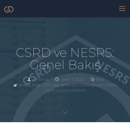
CSRD ve NESRS:
Genel Bakış
gdhukuk
Nisan 3, 2025
Blog
avukat
,
blog
,
CSRD
,
esg
,
gedikoğlu
,
Gedikoğlu diri
,
hukuk
,
NESRS
,
sürdürülebilirlik