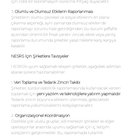
için ciddi bir koordinasyon sürecine ihtiyaç duyacaktır.
3.
Olumlu ve Olumsuz Etkilerin Raporlanması
Şirketlerin olumlu çevresel ve sosyal etkilerini ön plana
çıkarma seçeneği, aynı zamanda olumsuz etkileri de
raporlamayı zorunlu hale getirdiğinden, bu durum şeffaflık
açısından önemli bir fırsat yaratır. Ancak, eksik veya yanlış
raporlama durumunda şirketler yasal risklerle karşı karşıya
kalabilir.
NESRS İçin Şirketlere Tavsiyeler
NESRS’e uyum sağlamak isteyen şirketler, aşağıdaki adımları
atarak sürece hazırlanabilirler:
1.
Veri Toplama ve Tedarik Zinciri Takibi
Şirketler, sürdürülebilirlik raporlamasında kullanılacak verileri
toplamak için
yeni yazılım ve teknolojilere yatırım yapmalıdır
.
Tedarik zinciri boyunca etkilerin izlenmesi, gelecekteki
raporlama yükümlülüklerini kolaylaştıracaktır.
2.
Organizasyonel Koordinasyon
Özellikle çok uluslu gruplar, AB merkezli iştirakler ile diğer
operasyonlar arasında uyumu sağlamak için iç iletişim
süreçlerini geliştirmelidir. Bu, raporlamada tutarlılık