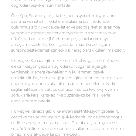
doğrudan teşvikler sunmaktadır.
Örneğin, Equinor gibi şirketler, operasyonel emisyonlarını
azaltma ve net sıfır hedeflerine ulaşma taahhüdünde
bulunmuşlardır. Ayrıca, devletler ve petrol şirketleri arasında
yapılan anlaşmalar, sektör emisyonlarının azaltılmasını ve
düşük karbonlu enerji üretimine geçişi hızlandırmayı
amaçlamaktadır. Karbon fiyatlandırması, bu dönüşüm
sürecini desteklemek için etkili bir araç olarak kullanılmaktadır.
Norveç ve Kanada gibi ülkelerde, petrol ve gaz sektöründeki
elektrifikasyon çabaları, açık deniz rüzgar enerjisi gibi
yenilenebilir enerji kaynaklarının kullanımını teşvik
etmektedir. Bu, hem enerji güvenliğini artırırken hem de sera
gazı emisyonlarını azaltarak ulusal iklim hedeflerine katkı
sağlamaktadır. Ancak, bu dönüşüm süreci teknolojik ve mali
zorluklarla karşı karşıyadır ve düzenleyici belirsizliklerle
engellenebilmektedir.
Norveç ve Kanada gibi ülkelerdeki elektrifikasyon çabaların,
petrol ve gaz sektörünün düşük karbonlu bir geleceğe doğru
evrilmesine yardımcı olmaktadır. Bu çabalar, hem çevresel
sürdürülebilirlik hem de ekonomik kalkınma açısından önemli
bir adım olarak değerlendirilmektedir.