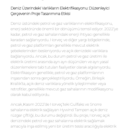
Deniz Üzerindeki Varlıkların Elektrifikasyonu: Düzenleyici
Çerçevenin Proje Tasarımına Etkisi
Deniz üstündeki petrol ve gaz varlıklarının elektrifikasyonu,
enerji sektöründe önemli bir dönüşümü temsil ediyor. 2022’ye
kadar, petrol ve gaz sahalarındaki enerji ihtiyacı genellikle
karadan sağlanıyordu. Norveç ve diğer yargı bölgelerinde,
petrol ve gaz platformları genellikle mevcut elektrik
şebekelerinden besleniyordu ve açık denizdeki varlıklara
bağlanıyordu. Ancak, bu durum petrol ve gaz üretimi ile
elektrik üretimi arasında ayrı ayrı düşünülen ve ayrı yasal
düzenlemelere tabi tutulan faaliyetler olarak algılanıyordu.
Elektrifikasyon genellikle, petrol ve gaz platformlarının
inşasından sonra gerçekleştiriliyordu. Örneğin, Birleşik
Krallık’ta, açık deniz varlıklara yönelik iyileştirmeler veya
retrofitler, genellikle mevcut gaz sahalarının modifikasyonu
olarak kabul ediliyordu.
Ancak, Kasım 2022’de Norveç’teki Gullfaks ve Snorre
sahalarına elektrik sağlayan Hywind Tampen açık deniz
rüzgar çiftliği, bu durumu değiştirdi. Bu proje, Norveç açık
denizindeki petrol ve gaz sahalarına elektrik sağlamak
amacıyla inşa edilmiş yeni bir üretim tesisi aracılığıyla elektrik