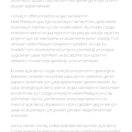
düzenleyici açıdan nasıl ele alınması gerektiğine dair önemli
ipuçları sağlamaktadır.
Norveç’in offshore petrol ve gaz varlıklarının
elektrifikasyonuyla ilgili düzenleyici deneyimleri, gelecekteki
düzenleyici rejimler için bir model olabilir. Bu model, rüzgar
enerjisinin petrol ve gaz rejiminin bir parçası olduğu veya her
projenin ayrı bir lisanslama ve düzenleme süreci izlediği ‘hızlı
ilerleyen’ elektrifikasyon projelerini içerebilir. Ancak, bu
modelin tüm düzenleme sorunlarını çözmediği ve projeye
uygulanan yasal rejimlerin ve bu seçimin sonuçlarının
dikkatlice incelenmesi gerektiği unutulmamalıdır.
Küresel açık deniz rüzgar enerjisi endüstrisinin geleceğine
bakarken, endüstri ve politika yapıcılarının, sektörün genel
yapısını ilerletmek için çaba göstermeleri gerekmektedir. Bu
çaba, stratejik açık deniz petrol ve gaz varlıklarının karbondan
arındırılması için rüzgar enerjisinin elektrifikasyonunu da
içermelidir. Ayrıca, yenilenebilir enerji kaynaklarının ve
mevcut açık deniz altyapısının rolünü gözden geçirmek için
yasal ve düzenleyici çerçeveleri yeniden değerlendirmek
önemlidir.
Sonuç olarak, Norveç ve Kanada’daki deneyimler, açık deniz
rüzgar enerjisi projelerinin petrol ve gaz platformlarıyla birlikte