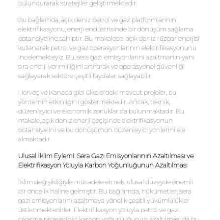
bulundurarak stratejiler geliştirmektedir.
Bu bağlamda, açık deniz petrol ve gaz platformlarının
elektrifikasyonu, enerji endüstrisinde bir dönüşüm sağlama
potansiyeline sahiptir. Bu makalede, açık deniz rüzgar enerjisi
kullanarak petrol ve gaz operasyonlarının elektrifikasyonunu
incelemekteyiz. Bu, sera gazı emisyonlarını azaltmanın yanı
sıra enerji verimliliğini artırarak ve operasyonel güvenliği
sağlayarak sektöre çeşitli faydalar sağlayabilir.
Norveç ve Kanada gibi ülkelerdeki mevcut projeler, bu
yöntemin etkinliğini göstermektedir. Ancak, teknik,
düzenleyici ve ekonomik zorluklar da bulunmaktadır. Bu
makale, açık deniz enerji geçişinde elektrifikasyonun
potansiyelini ve bu dönüşümün düzenleyici yönlerini ele
almaktadır.
Ulusal İklim Eylemi: Sera Gazı Emisyonlarının Azaltılması ve
Elektrifikasyon Yoluyla Karbon Yoğunluğunun Azaltılması
İklim değişikliğiyle mücadele etmek, ulusal düzeyde önemli
bir öncelik haline gelmiştir. Bu bağlamda, hükümetler, sera
gazı emisyonlarını azaltmaya yönelik çeşitli yükümlülükler
üstlenmektedirler. Elektrifikasyon yoluyla petrol ve gaz
çıkarma projelerinin karbon yoğunluğunun azaltılması da bu