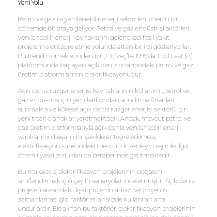
Yeni Yolu
Petrol ve gaz ile yenilenebilir enerji sektörleri, önemli bir
dönemde bir araya geliyor. Petrol ve gaz endüstrisi aktörleri,
yenilenebilir enerji kaynaklarını geleneksel fosil yakıt
projelerine entegre etme yolunda artan bir ilgi gösteriyorlar.
Bu trendin örneklerinden biri, Norveç’te 1996’da Troll East (A)
platformunda başlayan açık deniz ortamındaki petrol ve gaz
üretim platformlarının elektrifikasyonudur.
Açık deniz rüzgar enerjisi kaynaklarının kullanımı, petrol ve
gaz endüstrisi için yeni karbondan arındırma fırsatları
sunmakta ve küresel açık deniz rüzgar enerjisi sektörü için
yeni ticari olanaklar yaratmaktadır. Ancak, mevcut petrol ve
gaz üretim platformlarıyla açık deniz yenilenebilir enerji
varlıklarının başarılı bir şekilde entegre edilmesi,
elektrifikasyon sürecindeki mevcut düzenleyici rejimle ilgili
önemli yasal zorlukları da beraberinde getirmektedir.
Bu makalede, elektrifikasyon projelerinin doğasını
sınıflandırmak için çeşitli senaryolar incelenmiştir. Açık deniz
projeleri arasındaki ilişki, projenin amacı ve projenin
zamanlaması gibi faktörler, analizde kullanılan ana
unsurlardır. Ele alınan bu faktörler, elektrifikasyon projelerinin