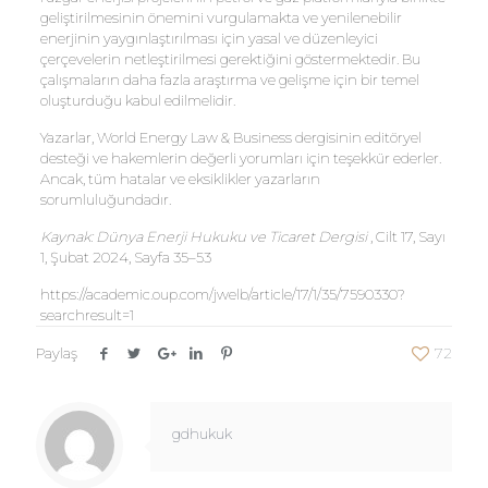
geliştirilmesinin önemini vurgulamakta ve yenilenebilir
enerjinin yaygınlaştırılması için yasal ve düzenleyici
çerçevelerin netleştirilmesi gerektiğini göstermektedir. Bu
çalışmaların daha fazla araştırma ve gelişme için bir temel
oluşturduğu kabul edilmelidir.
Yazarlar, World Energy Law & Business dergisinin editöryel
desteği ve hakemlerin değerli yorumları için teşekkür ederler.
Ancak, tüm hatalar ve eksiklikler yazarların
sorumluluğundadır.
Kaynak: Dünya Enerji Hukuku ve Ticaret Dergisi
, Cilt 17, Sayı
1, Şubat 2024, Sayfa 35–53
https://academic.oup.com/jwelb/article/17/1/35/7590330?
searchresult=1
Paylaş
72
gdhukuk