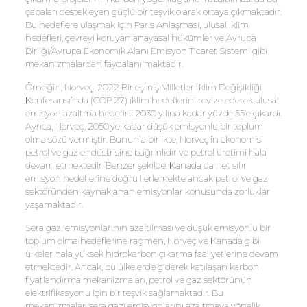
çabaları destekleyen güçlü bir teşvik olarak ortaya çıkmaktadır.
Bu hedeflere ulaşmak için Paris Anlaşması, ulusal iklim
hedefleri, çevreyi koruyan anayasal hükümler ve Avrupa
Birliği/Avrupa Ekonomik Alanı Emisyon Ticaret Sistemi gibi
mekanizmalardan faydalanılmaktadır.
Örneğin, Norveç, 2022 Birleşmiş Milletler İklim Değişikliği
Konferansı’nda (COP 27) iklim hedeflerini revize ederek ulusal
emisyon azaltma hedefini 2030 yılına kadar yüzde 55’e çıkardı.
Ayrıca, Norveç, 2050’ye kadar düşük emisyonlu bir toplum
olma sözü vermiştir. Bununla birlikte, Norveç’in ekonomisi
petrol ve gaz endüstrisine bağımlıdır ve petrol üretimi hala
devam etmektedir. Benzer şekilde, Kanada da net sıfır
emisyon hedeflerine doğru ilerlemekte ancak petrol ve gaz
sektöründen kaynaklanan emisyonlar konusunda zorluklar
yaşamaktadır.
Sera gazı emisyonlarının azaltılması ve düşük emisyonlu bir
toplum olma hedeflerine rağmen, Norveç ve Kanada gibi
ülkeler hala yüksek hidrokarbon çıkarma faaliyetlerine devam
etmektedir. Ancak, bu ülkelerde giderek katılaşan karbon
fiyatlandırma mekanizmaları, petrol ve gaz sektörünün
elektrifikasyonu için bir teşvik sağlamaktadır. Bu
mekanizmalar, sera gazı emisyonlarını azaltmaya yönelik