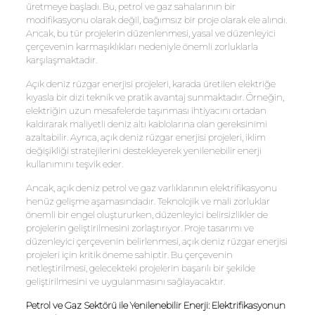
üretmeye başladı. Bu, petrol ve gaz sahalarının bir
modifikasyonu olarak değil, bağımsız bir proje olarak ele alındı.
Ancak, bu tür projelerin düzenlenmesi, yasal ve düzenleyici
çerçevenin karmaşıklıkları nedeniyle önemli zorluklarla
karşılaşmaktadır.
Açık deniz rüzgar enerjisi projeleri, karada üretilen elektriğe
kıyasla bir dizi teknik ve pratik avantaj sunmaktadır. Örneğin,
elektriğin uzun mesafelerde taşınması ihtiyacını ortadan
kaldırarak maliyetli deniz altı kablolarına olan gereksinimi
azaltabilir. Ayrıca, açık deniz rüzgar enerjisi projeleri, iklim
değişikliği stratejilerini destekleyerek yenilenebilir enerji
kullanımını teşvik eder.
Ancak, açık deniz petrol ve gaz varlıklarının elektrifikasyonu
henüz gelişme aşamasındadır. Teknolojik ve mali zorluklar
önemli bir engel oluştururken, düzenleyici belirsizlikler de
projelerin geliştirilmesini zorlaştırıyor. Proje tasarımı ve
düzenleyici çerçevenin belirlenmesi, açık deniz rüzgar enerjisi
projeleri için kritik öneme sahiptir. Bu çerçevenin
netleştirilmesi, gelecekteki projelerin başarılı bir şekilde
geliştirilmesini ve uygulanmasını sağlayacaktır.
Petrol ve Gaz Sektörü ile Yenilenebilir Enerji: Elektrifikasyonun