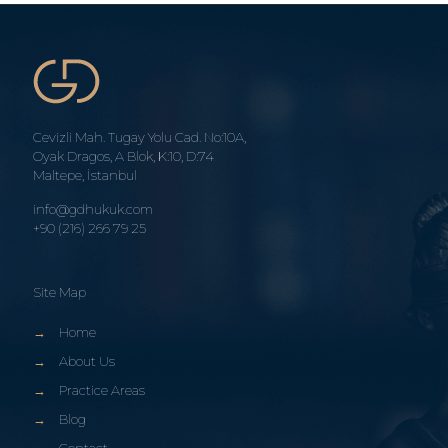
Cevizli Mah. Tugay Yolu Cad. No:10A,
Oyak Dragos, A Blok, K:10, D:74
Maltepe, İstanbul
info@gdhukuk.com
+90 (216) 266 79 25
Site Map
→
Home
→
About Us
→
Practice Areas
→
Blog