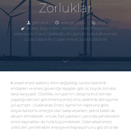
Zorluklar
gdhukuk
April 26, 2024
Blog
avukat
,
blog
,
bülten
,
dönüşüm
,
elektrifikasyonun
potansiyeli
,
finans
,
Gedikoğlu diri
,
güncel
,
hukuk
,
Kurumsal
Sürdürülebilirlik
,
rüzgar enerjisi
,
sürdürülebilirlik
Küresel enerji sektörü, iklim değişikliği, sürdürülebilirlik
endişeleri ve enerji güvenliği kaygıları gibi üç büyük zorlukla
karşı karşıyadır. Özellikle, Avrupa’nın Ukrayna krizi sonrası
yaşadığı benzeri görülmemiş enerji krizi, sektörde dönüşüme
yol açmıştır. Uluslararası Enerji Ajansı’nın raporuna göre,
düşük karbonlu enerjiye olan talep artarken, petrol talebi de
devam etmektedir. Ancak, fosil yakıtların yanında yenilenebilir
enerji kaynakları da hızla büyümektedir. Geleneksel enerji
üreticileri, yenilenebilir enerjiye entegrasyonunu göz önünde