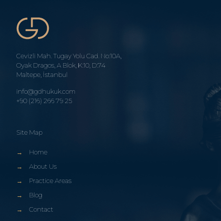
Cevizli Mah. Tugay Yolu Cad. No:10A,
Oyak Dragos, A Blok, K:10, D:74
Maltepe, İstanbul
info@gdhukuk.com
+90 (216) 266 79 25
Site Map
→
Home
→
About Us
→
Practice Areas
→
Blog
→
Contact