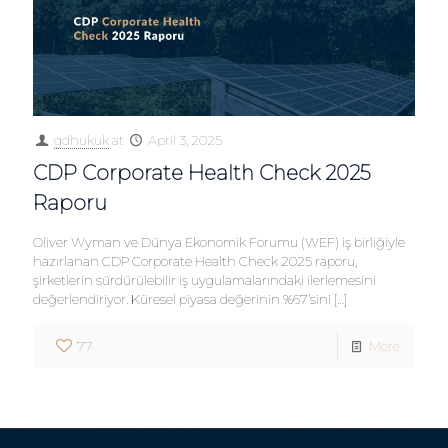
gdhukuk
at
April 3, 2025
CDP Corporate Health Check 2025
Raporu
Oliver Wyman ve Dünya Ekonomik Forumu (WEF) iş birliğiyle
hazırlanan CDP Corporate Health Check 2025 raporu,
şirketlerin sürdürülebilir iş uygulamalarındaki ilerlemesini
değerlendiriyor. Küresel piyasa değerinin %67’sini
[…]
77
More