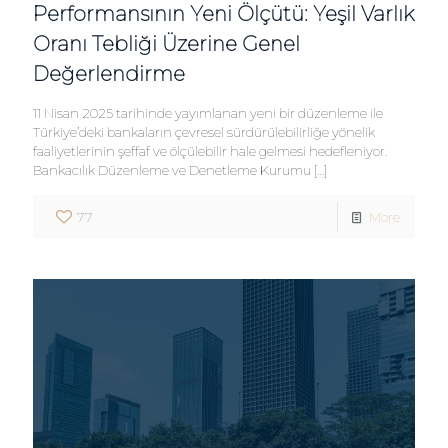
Performansının Yeni Ölçütü: Yeşil Varlık
Oranı Tebliği Üzerine Genel
Değerlendirme
11 Nisan 2025 tarihinde yayımlanan yeni bir düzenleme ile
Türkiye’deki bankaların çevresel sürdürülebilirliğe yönelik
faaliyetlerinin şeffaf ve ölçülebilir hale gelmesi hedefleniyor.
Bankacılık Düzenleme ve Denetleme Kurumu
[…]
77
More