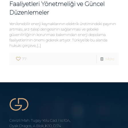
Faaliyetleri Yönetmeliği ve Güncel
Düzenlemeler
Yenilenebilir enerji kaynaklarının elektrik üretimindeki payının
artması, arz-talep dengesinin sağlanması ve şebeke
güvenilirliğinin korunması bakımından enerji depolama
faaliyetlerinin önemi giderek artıyor. Türkiye’de bu alanda
hukuki çerçeve,
[…]
77
More
Cevizli Mah. Tugay Yolu Cad. No:10A,
Oyak Dragos, A Blok, K:10, D:74