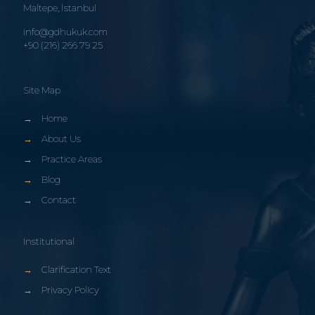
Maltepe, İstanbul
info@gdhukuk.com
+90 (216) 266 79 25
Site Map
→
Home
→
About Us
→
Practice Areas
→
Blog
→
Contact
Institutional
→
Clarification Text
→
Privacy Policy