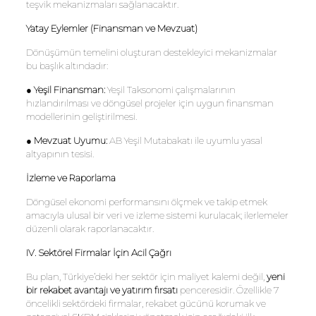
teşvik mekanizmaları sağlanacaktır.
Yatay Eylemler (Finansman ve Mevzuat)
Dönüşümün temelini oluşturan destekleyici mekanizmalar
bu başlık altındadır:
●
Yeşil Finansman:
Yeşil Taksonomi çalışmalarının
hızlandırılması ve döngüsel projeler için uygun finansman
modellerinin geliştirilmesi.
●
Mevzuat Uyumu:
AB Yeşil Mutabakatı ile uyumlu yasal
altyapının tesisi.
İzleme ve Raporlama
Döngüsel ekonomi performansını ölçmek ve takip etmek
amacıyla ulusal bir veri ve izleme sistemi kurulacak; ilerlemeler
düzenli olarak raporlanacaktır.
IV. Sektörel Firmalar İçin Acil Çağrı
Bu plan, Türkiye’deki her sektör için maliyet kalemi değil,
yeni
bir rekabet avantajı ve yatırım fırsatı
penceresidir. Özellikle 7
öncelikli sektördeki firmalar, rekabet gücünü korumak ve