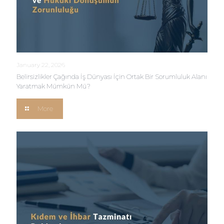
January 22, 2026
Belirsizlikler Çağında İş Dünyası İçin Ortak Bir Sorumluluk Alanı
Yaratmak Mümkün Mü?
More