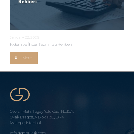
January 22, 2026
Kıdem ve İhbar Tazminatı Rehberi
More
Cevizli Mah. Tugay Yolu Cad. No:10A,
Oyak Dragos, A Blok, K:10, D:74
Maltepe, İstanbul
info@gdhukuk.com