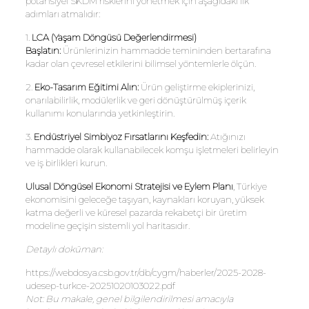
potansiyel SKDM risklerini yönetmek için aşağıdaki ilk
adımları atmalıdır:
1.
LCA (Yaşam Döngüsü Değerlendirmesi)
Başlatın:
Ürünlerinizin hammadde temininden bertarafına
kadar olan çevresel etkilerini bilimsel yöntemlerle ölçün.
2.
Eko-Tasarım Eğitimi Alın:
Ürün geliştirme ekiplerinizi,
onarılabilirlik, modülerlik ve geri dönüştürülmüş içerik
kullanımı konularında yetkinleştirin.
3.
Endüstriyel Simbiyoz Fırsatlarını Keşfedin:
Atığınızı
hammadde olarak kullanabilecek komşu işletmeleri belirleyin
ve iş birlikleri kurun.
Ulusal Döngüsel Ekonomi Stratejisi ve Eylem Planı
, Türkiye
ekonomisini geleceğe taşıyan, kaynakları koruyan, yüksek
katma değerli ve küresel pazarda rekabetçi bir üretim
modeline geçişin sistemli yol haritasıdır.
Detaylı doküman:
https://webdosya.csb.gov.tr/db/cygm/haberler/2025-2028-
udesep-turkce-20251020103022.pdf
Not: Bu makale, genel bilgilendirilmesi amacıyla