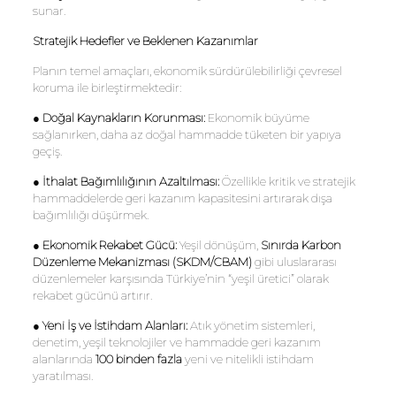
sunar.
Stratejik Hedefler ve Beklenen Kazanımlar
Planın temel amaçları, ekonomik sürdürülebilirliği çevresel
koruma ile birleştirmektedir:
●
Doğal Kaynakların Korunması:
Ekonomik büyüme
sağlanırken, daha az doğal hammadde tüketen bir yapıya
geçiş.
●
İthalat Bağımlılığının Azaltılması:
Özellikle kritik ve stratejik
hammaddelerde geri kazanım kapasitesini artırarak dışa
bağımlılığı düşürmek.
●
Ekonomik Rekabet Gücü:
Yeşil dönüşüm,
Sınırda Karbon
Düzenleme Mekanizması (SKDM/CBAM)
gibi uluslararası
düzenlemeler karşısında Türkiye’nin “yeşil üretici” olarak
rekabet gücünü artırır.
●
Yeni İş ve İstihdam Alanları:
Atık yönetim sistemleri,
denetim, yeşil teknolojiler ve hammadde geri kazanım
alanlarında
100 binden fazla
yeni ve nitelikli istihdam
yaratılması.