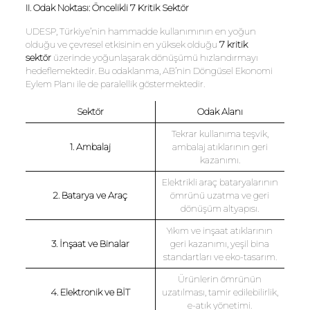
II. Odak Noktası: Öncelikli 7 Kritik Sektör
UDESP, Türkiye’nin hammadde kullanımının en yoğun
olduğu ve çevresel etkisinin en yüksek olduğu
7 kritik
sektör
üzerinde yoğunlaşarak dönüşümü hızlandırmayı
hedeflemektedir. Bu odaklanma, AB’nin Döngüsel Ekonomi
Eylem Planı ile de paralellik göstermektedir.
Sektör
Odak Alanı
Tekrar kullanıma teşvik,
1. Ambalaj
ambalaj atıklarının geri
kazanımı.
Elektrikli araç bataryalarının
2. Batarya ve Araç
ömrünü uzatma ve geri
dönüşüm altyapısı.
Yıkım ve inşaat atıklarının
3. İnşaat ve Binalar
geri kazanımı, yeşil bina
standartları ve eko-tasarım.
Ürünlerin ömrünün
4. Elektronik ve BİT
uzatılması, tamir edilebilirlik,
e-atık yönetimi.