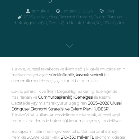
gdhukuk
January 21, 2026
Blog
2025
,
avukat
,
blog
,
Ekonomi Stratejisi
,
Eylem Planı
,
gd
hukuk
,
gedikoğlu
,
Gedikoğlu Hukuk
,
hukuk
,
Yeşil Dönüşüm
Türkiye, küresel rekabetin ve iklim değişikliğiyle mücadelenin
merkezine yerleşen
sürdürülebilir, kaynak verimli
bir
ekonomik modele geçiş için tarihi bir adım attı.
Çevre, Şehircilik ve İklim Değişikliği Bakanlığı liderliğinde
hazırlanan ve
Cumhurbaşkanlığı Genelgesi
ile Resmî
Gazete’de yayımlanarak yürürlüğe giren
2025–2028 Ulusal
Döngüsel Ekonomi Stratejisi ve Eylem Planı (UDESP)
,
Türkiye’yi ‘Al-Kullan-At’ modelinden çıkararak, küresel yeşil
tedarik zincirlerinde hak ettiği konuma taşımayı hedefliyor.
Bu kapsamlı plan, hem çevresel tehditleri bertaraf etmeyi
hem de 2028’e kadar yıllık
210–350 milyar TL
ekonomik değer