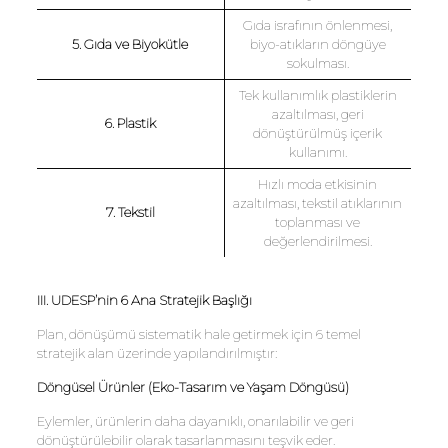
Gıda israfının önlenmesi,
5. Gıda ve Biyokütle
biyo-atıkların döngüye
sokulması.
Tek kullanımlık plastiklerin
azaltılması, geri
6. Plastik
dönüştürülmüş içerik
kullanımı.
Hızlı moda etkisinin
azaltılması, tekstil atıklarının
7. Tekstil
toplanması ve
değerlendirilmesi.
III. UDESP’nin 6 Ana Stratejik Başlığı
Plan, dönüşümü sistematik hale getirmek için 6 temel
stratejik alan üzerinde yapılandırılmıştır:
Döngüsel Ürünler (Eko-Tasarım ve Yaşam Döngüsü)
Eylemler, ürünlerin daha dayanıklı, onarılabilir ve geri
dönüştürülebilir olarak tasarlanmasını teşvik eder.