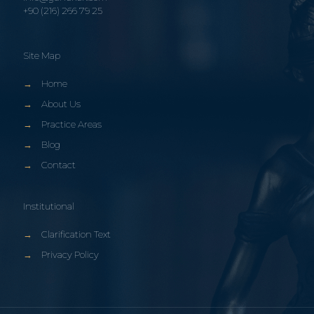
+90 (216) 266 79 25
Site Map
→
Home
→
About Us
→
Practice Areas
→
Blog
→
Contact
Institutional
→
Clarification Text
→
Privacy Policy