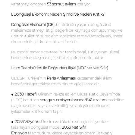
yaratmayı öngören
53 somut eylem
içeriyor.
I. Döngüsel Ekonomi: Neden Şimdi ve Neden Kritik?
Döngüsel Ekonomi (DE)
, bir ürünün yaşam döngüsünü
maksimize etmeyi, atığı değerli bir kaynağa dönüştürmeyi ve
üretim-tüketim süreçlerini optimize etmeyi amaçlayan, lineer
ekonominin (al-kullan-at) antitezidir.
Bu model, sadece çevresel bir tercih değil, Türkiye’nin ulusal
hedeflerine ulaşması için stratejik bir zorunluluktur:
İklim Taahhütleri ile Doğrudan İlişki (NDC ve Net Sıfır)
UDESP, Türkiye’nin
Paris Anlaşması
kapsamındaki iklim
hedeflerini gerçekleştirmesinin en güçlü aracıdır.
●
2030 Hedefi:
Ülkenin revize edilen Ulusal Katkı Beyanı’nda
(NDC) belirtilen
seragazı emisyonlarında %41 azaltım
hedefine
ulaşılması için kaynak verimliliği ve atık yönetimindeki
iyileşmeler kritik önem taşır.
●
2053 Vizyonu:
Üretim ve tüketim süreçlerini yeniden
tasarlayan döngüsel model,
2053 Net Sıfır
Emisyon
taahhüdünü destekleyecek en önemli altyapıyı