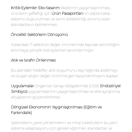
Kritik Eylemler:
Eko-tasarım
ilkelerinin yaygınlaştırılması,
ürünlerin şeffaflığı için
Ürün Pasaportları
nın (dijital takip
sistemi) oluşturulması ve tamir edilebilirliği zorunlu kılan
standartların belirlenmesi.
Öncelikli Sektörlerin Dönüşümü
Yukarıdaki 7 sektörün değer zincirlerinde kaynak verimliliğini
artırmaya yönelik özel eylemler tanımlanmıştır.
Atık ve İsrafın Önlenmesi
Bu alandaki hedefler, atık oluşumunu kaynağında azaltmayı
ve oluşan atığın değer zincirine geri kazandırılmasını kapsar.
Uygulamalar:
Organize Sanayi Bölgelerinde (OSB)
Endüstriyel
Simbiyoz
uygulamalarının yaygınlaştırılması ve atık ayrıştırma
altyapısının güçlendirilmesi.
Döngüsel Ekonominin Yaygınlaştırılması (Eğitim ve
Farkındalık)
İşletmelerin, yerel yönetimlerin ve nihai tüketicilerin bu yeni
sisteme adaptasyonu için gerekli eğitimler, standartlar ve