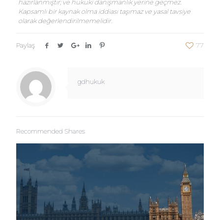
hazırlanmıştır; ve hukuki danışmanlık yerine geçmez.
Kapsamlı bir kaynak olma iddiası taşımaz ve yasal tavsiye
olarak değerlendirilmemelidir.
Paylaş
77
gdhukuk
Recommended Shares