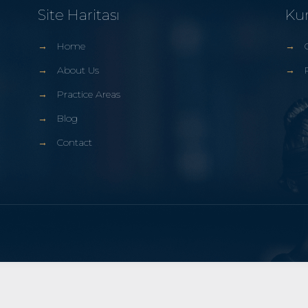
Site Haritası
Ku
→
Home
→
→
About Us
→
→
Practice Areas
→
Blog
→
Contact