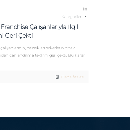
Kategoriler
anchise Çalışanlarıyla İlgili
i Geri Çekti
şanlarının, çalıştıkları şirketlerin ortak
iden canlandırma teklifini geri çekti. Bu karar,
Daha fazlası