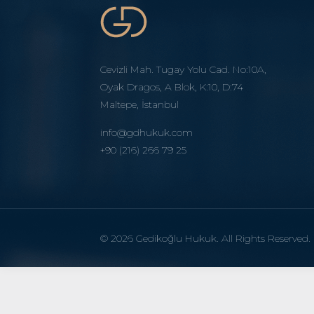
Cevizli Mah. Tugay Yolu Cad. No:10A,
Oyak Dragos, A Blok, K:10, D:74
Maltepe, İstanbul
info@gdhukuk.com
+90 (216) 266 79 25
© 2026 Gedikoğlu Hukuk. All Rights Reserved.