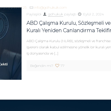
0 (216) 266 79 25
info@gdhukuk.com
Paylaşıldı
gdhukuk
paylaştı
Eylül 2, 2024
ABD Çalışma Kurulu, Sözleşmeli ve Fr
Kuralı Yeniden Canlandırma Teklifin
ABD Çalışma Kurulu (NLRB), sözleşmeli ve franchise çalı
işvereni olarak kabul edilmesine yönelik bir kuralı yen
iş dünyasında ve
[…]
Beğendin mi?
77