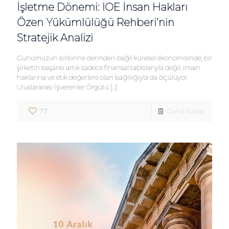
İşletme Dönemi: IOE İnsan Hakları
Özen Yükümlülüğü Rehberi’nin
Stratejik Analizi
Günümüzün birbirine derinden bağlı küresel ekonomisinde, bir
şirketin başarısı artık sadece finansal tablolarıyla değil, insan
haklarına ve etik değerlere olan bağlılığıyla da ölçülüyor.
Uluslararası İşverenler Örgütü
[…]
77
Daha fazlası