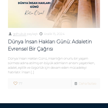
gdhukuk
paylaştı
Aralık 15, 2024
Dünya İnsan Hakları Günü: Adaletin
Evrensel Bir Çağrısı
Dünya İnsan Hakları Günü, insanlığın onurlu bir yaşam
sürmesi adına atılmış en büyük adımların anısını yaşatırken,
adalet, eşitlik ve özgürlük için devam eden mücadeleyi
hatırlatır. İnsan
[…]
77
Daha fazlası