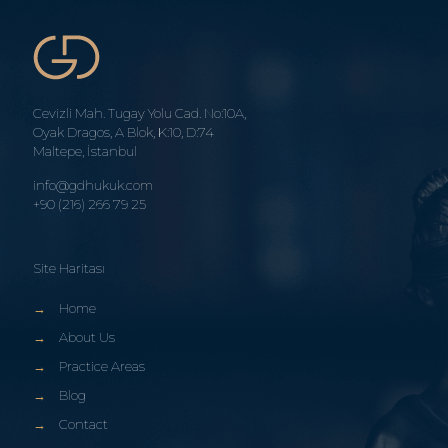
Cevizli Mah. Tugay Yolu Cad. No:10A,
Oyak Dragos, A Blok, K:10, D:74
Maltepe, İstanbul
info@gdhukuk.com
+90 (216) 266 79 25
Site Haritası
→
Home
→
About Us
→
Practice Areas
→
Blog
→
Contact