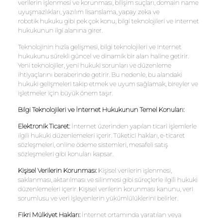
verilerin işlenmesi ve korunması, bilişim suçları, domain name
uyuşmazlıkları, yazılım lisanslama, yapay zeka ve
robotik hukuku gibi pek çok konu, bilgi teknolojileri ve internet
hukukunun ilgi alanına girer.
Teknolojinin hızla gelişmesi, bilgi teknolojileri ve internet
hukukunu sürekli güncel ve dinamik bir alan haline getirir.
Yeni teknolojiler, yeni hukuki sorunları ve düzenleme
ihtiyaçlarını beraberinde getirir. Bu nedenle, bu alandaki
hukuki gelişmeleri takip etmek ve uyum sağlamak, bireyler ve
işletmeler için büyük önem taşır.
Bilgi Teknolojileri ve İnternet Hukukunun Temel Konuları:
Elektronik Ticaret:
İnternet üzerinden yapılan ticari işlemlerle
ilgili hukuki düzenlemeleri içerir. Tüketici hakları, e-ticaret
sözleşmeleri, online ödeme sistemleri, mesafeli satış
sözleşmeleri gibi konuları kapsar.
Kişisel Verilerin Korunması:
Kişisel verilerin işlenmesi,
saklanması, aktarılması ve silinmesi gibi süreçlerle ilgili hukuki
düzenlemeleri içerir. Kişisel verilerin korunması kanunu, veri
sorumlusu ve veri işleyenlerin yükümlülüklerini belirler.
Fikri Mülkiyet Hakları:
İnternet ortamında yaratılan veya