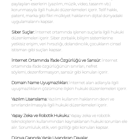
paylaşılan eserlerin (yazılım, müzik, video, tasarım vb.)
korunmasıyla ilgili hukuki düzenlemeleri içerir. Telif hakkı,
patent, marka gibi fikri mülkiyet haklarının dijital dünyadaki
uygulamalarını kapsar.
Siber Suçlar:
İnternet ortamında işlenen suçlarla ilgili hukuki
düzenlemeleri içerir. Siber zorbalık, bilişim sistemlerine
yetkisiz erişim, veri hırsızlığı, dolandırıcılık, çocukların cinsel
istismarı gibi suçları kapsar.
İnternet Ortamında İfade Özgürlüğü ve Sansür:
İnternet
ortamında ifade özgürlüğünün sınırları, nefret
söylemi, dezenformasyon, sansür gibi konuları içerir.
Domain Name Uyuşmazlıkları:
İnternet alan adlarıyla ilgili
uyuşmazlıkların çözümüne ilişkin hukuki düzenlemeleri içerir.
Yazılım Lisanslama:
Yazılım kullanım haklarının devri ve
sınırlandırılmasıyla ilgili hukuki düzenlemeleri içerir.
Yapay
Zeka
ve Robotik Hukuku:
Yapay zeka ve robotik
teknolojilerin kullanımından kaynaklanan hukuki sorunları ele
alır. Sorumluluk, etik, veri gizliliği gibi konuları kapsar.
Dünya Çapında Yankı Uyandıran Davalar