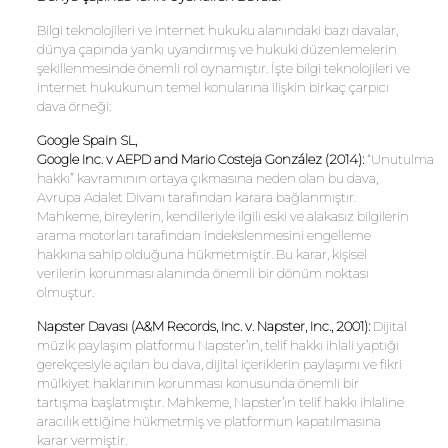
Bilgi teknolojileri ve internet hukuku alanındaki bazı davalar,
dünya çapında yankı uyandırmış ve hukuki düzenlemelerin
şekillenmesinde önemli rol oynamıştır. İşte bilgi teknolojileri ve
internet hukukunun temel konularına ilişkin birkaç çarpıcı
dava örneği:
Google
Spain
S
L,
Google
Inc
.
v
AEPD
and
Mario
Costeja
González
(2014):
“Unutulma
hakkı” kavramının ortaya çıkmasına neden olan bu dava,
Avrupa Adalet Divanı tarafından karara bağlanmıştır.
Mahkeme, bireylerin, kendileriyle ilgili eski ve alakasız bilgilerin
arama motorları tarafından indekslenmesini engelleme
hakkına sahip olduğuna hükmetmiştir. Bu karar, kişisel
verilerin korunması alanında önemli bir dönüm noktası
olmuştur.
Napster
Davası
(
A&M
Records
,
Inc
. v.
Napster
,
Inc
.,
2001):
Dijital
müzik paylaşım platformu Napster’ın, telif hakkı ihlali yaptığı
gerekçesiyle açılan bu dava, dijital içeriklerin paylaşımı ve fikri
mülkiyet haklarının korunması konusunda önemli bir
tartışma başlatmıştır. Mahkeme, Napster’ın telif hakkı ihlaline
aracılık ettiğine hükmetmiş ve platformun kapatılmasına
karar vermiştir.