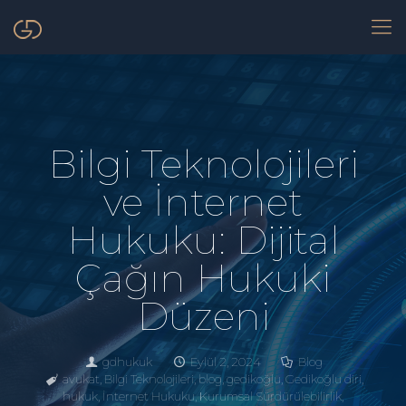
Bilgi Teknolojileri
ve İnternet
Hukuku: Dijital
Çağın Hukuki
Düzeni
gdhukuk
Eylül 2, 2024
Blog
avukat
,
Bilgi Teknolojileri
,
blog
,
gedikoğlu
,
Gedikoğlu diri
,
hukuk
,
İnternet Hukuku
,
Kurumsal Sürdürülebilirlik
,