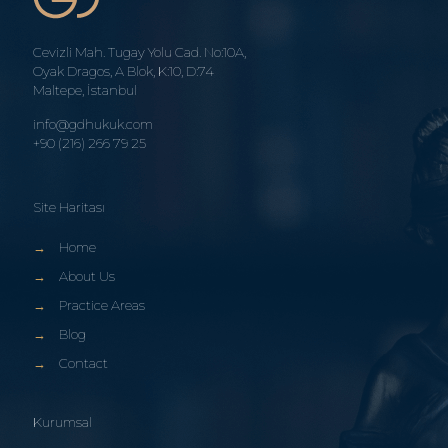
Cevizli Mah. Tugay Yolu Cad. No:10A,
Oyak Dragos, A Blok, K:10, D:74
Maltepe, İstanbul
info@gdhukuk.com
+90 (216) 266 79 25
Site Haritası
→
Home
→
About Us
→
Practice Areas
→
Blog
→
Contact
Kurumsal