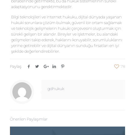
beraberinde getirmekte, bu da hukuk sistemlerinin sürekli
adaptasyonunu gerektirmektedir.
Bilgi teknolojileri ve internet hukuku, dijital dünyada yaşanan
hukuki sorunlara çözüm bulmak, güvenli bir ortam sağlamak
ve teknolojik gelişmelerin hukuki çerçevesini oluşturmak için
sürekli gelişen bir alandır. Bireyler ve işletmeler, bu alandaki
gelişmeleri takip ederek, haklarını koruyabilir, sorumluluklarını
yerine getirebilir ve dijital dünyanın sunduğu fırsatları en iyi
şekilde değerlendirebilirler.
Paylaş
78
gdhukuk
Önerilen Paylaşımlar