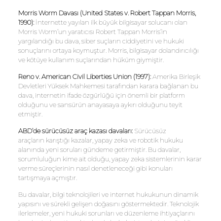
Morris
Worm
Davası (United
States
v. Robert
Tappan
Morris,
1990):
İnternette yayılan ilk büyük bilgisayar solucanı olan
Morris Worm’un yaratıcısı Robert Tappan Morris’in
yargılandığı bu dava, siber suçların ciddiyetini ve hukuki
sonuçlarını ortaya koymuştur. Morris, bilgisayar dolandırıcılığı
ve kötüye kullanım suçlarından hüküm giymiştir.
Reno
v.
American
Civil
Liberties
Union
(1997):
Amerika Birleşik
Devletleri Yüksek Mahkemesi tarafından karara bağlanan bu
dava, internetin ifade özgürlüğü için önemli bir platform
olduğunu ve sansürün anayasaya aykırı olduğunu teyit
etmiştir.
ABD’de sürücüsüz araç kazası davaları:
Sürücüsüz
araçların karıştığı kazalar, yapay zeka ve robotik hukuku
alanında yeni soruları gündeme getirmiştir. Bu davalar,
sorumluluğun kime ait olduğu, yapay zeka sistemlerinin karar
verme süreçlerinin nasıl denetleneceği gibi konuları
tartışmaya açmıştır.
Bu davalar, bilgi teknolojileri ve internet hukukunun dinamik
yapısını ve sürekli gelişen doğasını göstermektedir. Teknolojik
ilerlemeler, yeni hukuki sorunları ve düzenleme ihtiyaçlarını