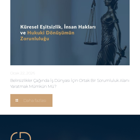
Ocak 22, 2026
Belirsizlikler Çağında İş Dünyası İçin Ortak Bir Sorumluluk Alanı
Yaratmak Mümkün Mü?
Daha fazlası