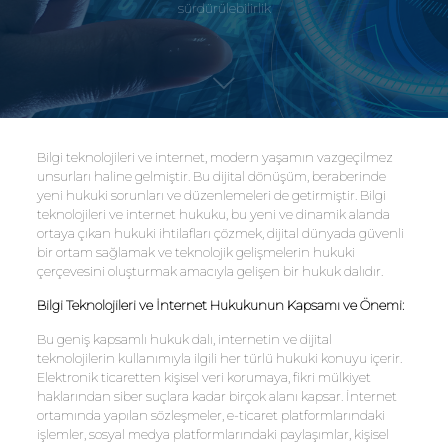
sürdürülebilirlik
Bilgi teknolojileri ve internet, modern yaşamın vazgeçilmez
unsurları haline gelmiştir. Bu dijital dönüşüm, beraberinde
yeni hukuki sorunları ve düzenlemeleri de getirmiştir. Bilgi
teknolojileri ve internet hukuku, bu yeni ve dinamik alanda
ortaya çıkan hukuki ihtilafları çözmek, dijital dünyada güvenli
bir ortam sağlamak ve teknolojik gelişmelerin hukuki
çerçevesini oluşturmak amacıyla gelişen bir hukuk dalıdır.
Bilgi Teknolojileri ve İnterne
t Hukukunun Kapsamı ve Önemi:
Bu geniş kapsamlı hukuk dalı, internetin ve dijital
teknolojilerin kullanımıyla ilgili her türlü hukuki konuyu içerir.
Elektronik ticaretten kişisel veri korumaya, fikri mülkiyet
haklarından siber suçlara kadar birçok alanı kapsar. İnternet
ortamında yapılan sözleşmeler, e-ticaret platformlarındaki
işlemler, sosyal medya platformlarındaki paylaşımlar, kişisel