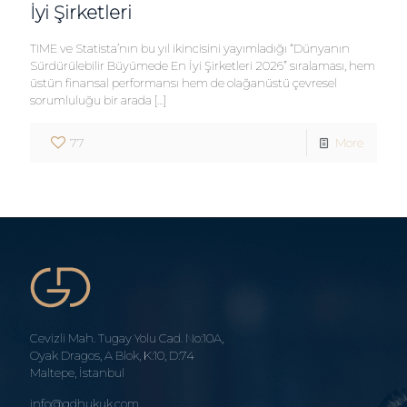
İyi Şirketleri
TIME ve Statista’nın bu yıl ikincisini yayımladığı “Dünyanın
Sürdürülebilir Büyümede En İyi Şirketleri 2026” sıralaması, hem
üstün finansal performansı hem de olağanüstü çevresel
sorumluluğu bir arada
[…]
77
More
Cevizli Mah. Tugay Yolu Cad. No:10A,
Oyak Dragos, A Blok, K:10, D:74
Maltepe, İstanbul
info@gdhukuk.com