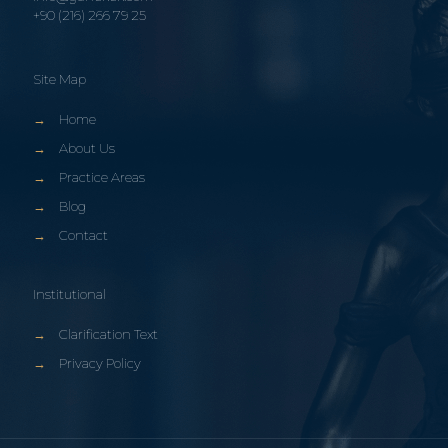
+90 (216) 266 79 25
Site Map
→
Home
→
About Us
→
Practice Areas
→
Blog
→
Contact
Institutional
→
Clarification Text
→
Privacy Policy