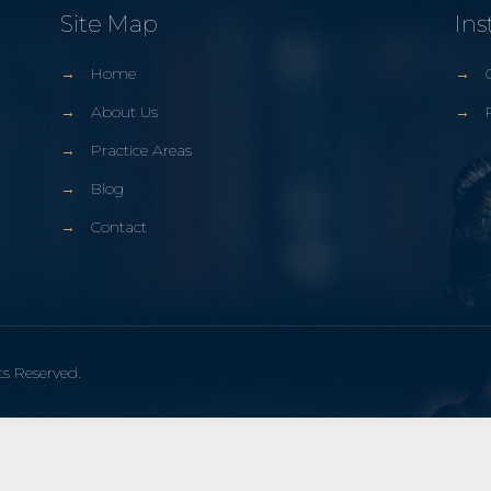
Site Map
Ins
→
Home
→
→
About Us
→
→
Practice Areas
→
Blog
→
Contact
s Reserved.