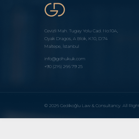
Cevizli Mah. Tugay Yolu Cad. No:10A,
Oyak Dragos, A Blok, K:10, D:74
Maltepe, İstanbul
info@gdhukuk.com
+90 (216) 266 79 25
© 2026 Gedikoğlu Law & Consultancy. All Right