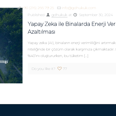
novative
+90 (216) 266 79 25
info@gdhukuk.com
Published
gdhukuk
at
September 30, 2024
Yapay Zeka ile Binalarda Enerji Veri
Azaltılması
Yapay zeka (AI), binaların enerji verimliliğini artırma
niteliğinde bir çözüm olarak karşımıza çıkmaktadır. B
%40’ını oluştururken, bu tüketim
[…]
Do you like it?
77