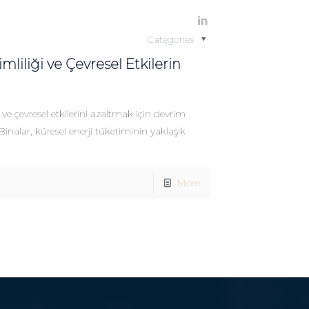
Categories
mliliği ve Çevresel Etkilerin
k ve çevresel etkilerini azaltmak için devrim
inalar, küresel enerji tüketiminin yaklaşık
More