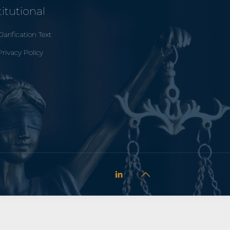
titutional
Clarification Text
Privacy Policy