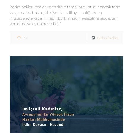
Kadın hakları, adalet ve eşitliğin temelini oluşturur ancak tarih
boyunca bu haklar, cinsiyet temelli ayrımcılığa karşı
mücadeleyle kazanılmıştır. Eğitim, seçme-seçilme, şiddetten
korunma ve eşit ücret gibi
[…]
77
Daha fazlası