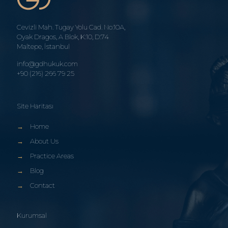
Cevizli Mah. Tugay Yolu Cad. No:10A,
Oyak Dragos, A Blok, K:10, D:74
Maltepe, İstanbul
info@gdhukuk.com
+90 (216) 266 79 25
Site Haritası
→
Home
→
About Us
→
Practice Areas
→
Blog
→
Contact
Kurumsal