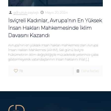
gdhukuk
paylaştı
Mayıs 20, 2024
İsviçreli Kadınlar, Avrupa’nın En Yüksek
İnsan Hakları Mahkemesinde İklim
Davasını Kazandı
Avrupa’nın en yüksek insan hakları mahkemesi olan Avrupa
İnsan Hakları Mahkemesi (AİHM), Salı günü İsviçre
hükümetinin iklim değişikliğiyle mücadelede yeterince çaba
göstermeyerek vatandaşlarının insan haklarını ihlal
[…]
78
Daha fazlası