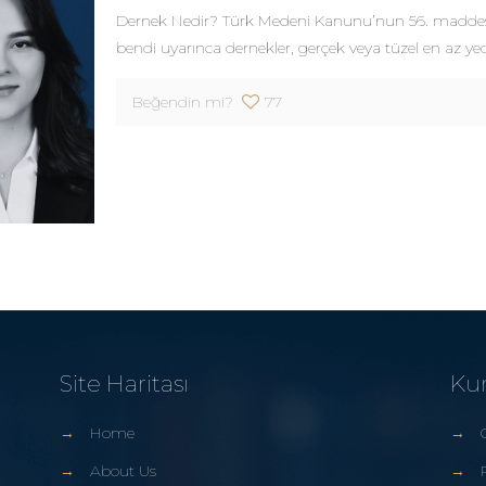
Dernek Nedir? Türk Medeni Kanunu’nun 56. maddes
bendi uyarınca dernekler, gerçek veya tüzel en az ye
Beğendin mi?
77
Site Haritası
Ku
→
Home
→
→
About Us
→