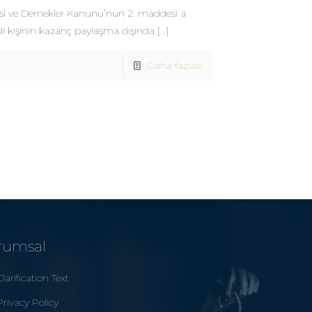
i ve Dernekler Kanunu’nun 2. maddesi a
di kişinin kazanç paylaşma dışında
[…]
Daha fazlası
rumsal
Clarification Text
Privacy Policy