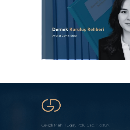
Cevizli Mah. Tugay Yolu Cad. No:10A,