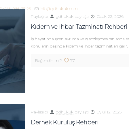
0 (216) 266 79 25
info@gdhukuk.com
Paylaşıldı
gdhukuk
paylaştı
Ocak 22, 2026
Kıdem ve İhbar Tazminatı Rehberi
İş hayatında işten ayrılma ve iş sözleşmesinin sona 
konuların başında kıdem ve ihbar tazminatları gelir.
Beğendin mi?
77
Paylaşıldı
gdhukuk
paylaştı
Eylül 12, 2025
Dernek Kuruluş Rehberi